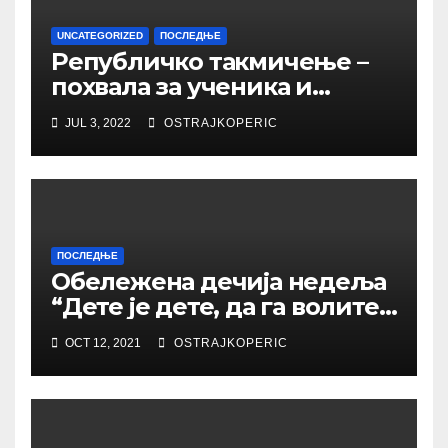
UNCATEGORIZED
ПОСЛЕДЊЕ
Републичко такмичење –
похвала за ученика и
наставника
JUL 3, 2022
OSTRAJKOPERIC
ПОСЛЕДЊЕ
Обележена дечија недеља
“Дете је дете, да га волите
и разумете”
OCT 12, 2021
OSTRAJKOPERIC