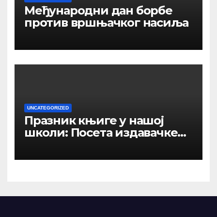
Међународни дан борбе
против вршњачког насиља
UNCATEGORIZED
Празник књиге у нашој
школи: Посета издавачке
куће „Панорама –
Јединство“