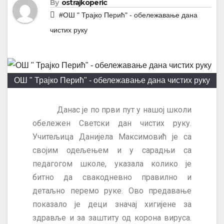
By
ostrajkoperic
#ОШ " Трајко Перић" - обележавање дана
чистих руку
ОШ " Трајко Перић" - обележавање дана чистих руку
Данас је по први пут у нашој школи
обележен Светски дан чистих руку.
Учитељица Данијела Максимовић је са
својим одељењем и у сарадњи са
педагогом школе, указала колико је
битно да свакодневно правилно и
детаљно перемо руке. Ово предавање
показало је деци значај хигијене за
здравље и за заштиту од корона вируса.