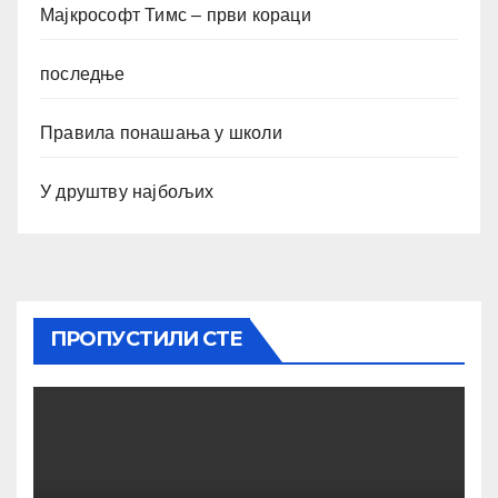
Мајкрософт Тимс – први кораци
последње
Правила понашања у школи
У друштву најбољих
ПРОПУСТИЛИ СТЕ