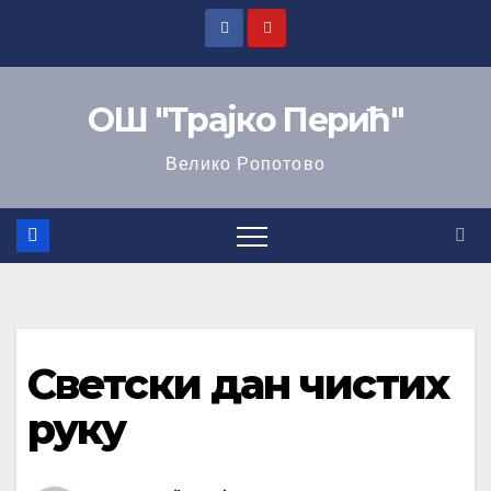
ОШ "Трајко Перић"
Велико Ропотово
Светски дан чистих
руку