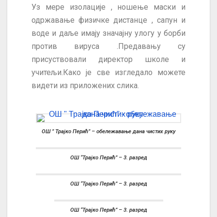
Уз мере изолације , ношење маски и
одржавање физичке дистанце , сапун и
воде и даље имају значајну улогу у борби
против вируса .Предавању су
присуствовали директор школе и
учитељи.Како је све изгледало можете
видети из приложених слика.
ОШ ” Трајко Перић” – обележавање дана чистих руку
ОШ “Трајко Перић” – 3. разред
ОШ “Трајко Перић” – 3. разред
ОШ “Трајко Перић” – 3. разред