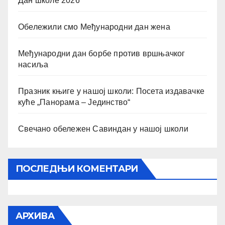
Дан школе 2026
Обележили смо Међународни дан жена
Међународни дан борбе против вршњачког
насиља
Празник књиге у нашој школи: Посета издавачке
куће „Панорама – Јединство“
Свечано обележен Савиндан у нашој школи
ПОСЛЕДЊИ КОМЕНТАРИ
АРХИВА