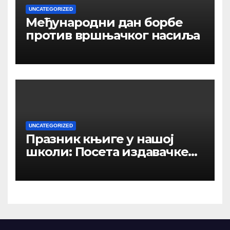
UNCATEGORIZED
Међународни дан борбе
против вршњачког насиља
UNCATEGORIZED
Празник књиге у нашој
школи: Посета издавачке
куће „Панорама –
Јединство“