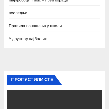
Мајкрософт Тимс – први кораци
последње
Правила понашања у школи
У друштву најбољих
ПРОПУСТИЛИ СТЕ