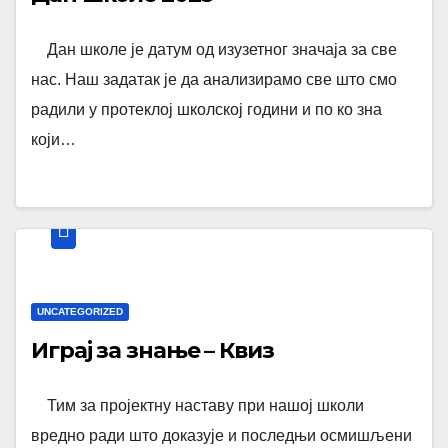
Дан школе је датум од изузетног значаја за све
нас. Наш задатак је да анализирамо све што смо
радили у протеклој школској години и по ко зна
који…
UNCATEGORIZED
Играј за знање – Квиз
Тим за пројектну наставу при нашој школи
вредно ради што доказује и последњи осмишљени