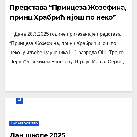
Представа “Принцеза Жозефина,
принц Храбрић и још по неко”
Дана 28.3.2025 године приказана је представа
“Принцеза Жозефина, принц Храбрић и још по
неко” у извођењу ученика III-1 разреда ОШ “Трајко
Перић” у Великом Ропотову. Играју: Маша, Сергеј,
…
UNCATEGORIZED
Дан школе 2025