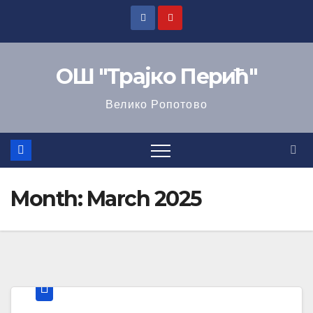
ОШ "Трајко Перић"
Велико Ропотово
Month:
March 2025