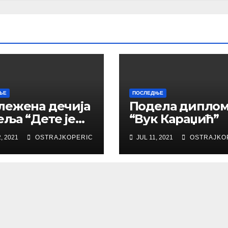
ЊЕ
ПОСЛЕДЊЕ
лежена дечија
Подела дипло
ља “Дете је
“Вук Караџић”
, да га волите
, 2021
OSTRAJKOPERIC
JUL 11, 2021
OSTRAJKO
зумете”