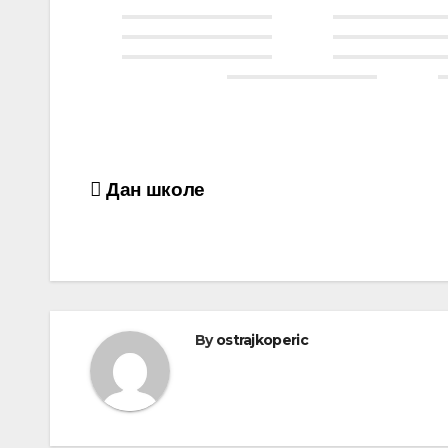
Дан школе
By
ostrajkoperic