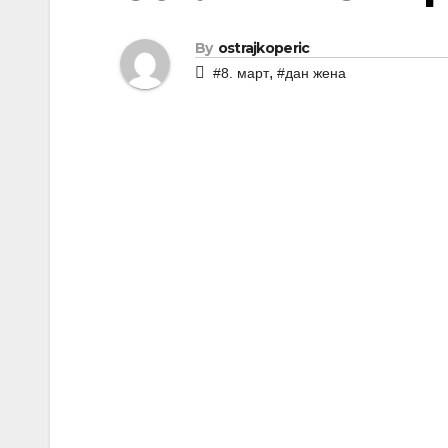
By
ostrajkoperic
,
#8. март
#дан жена