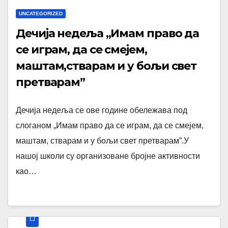
UNCATEGORIZED
Дечија недеља „Имам право да
се играм, да се смејем,
маштам,стварам и у бољи свет
претварам”
Дечија недеља се ове године обележава под
слоганом „Имам право да се играм, да се смејем,
маштам, стварам и у бољи свет претварам”.У
нашој школи су организоване бројне активности
као…