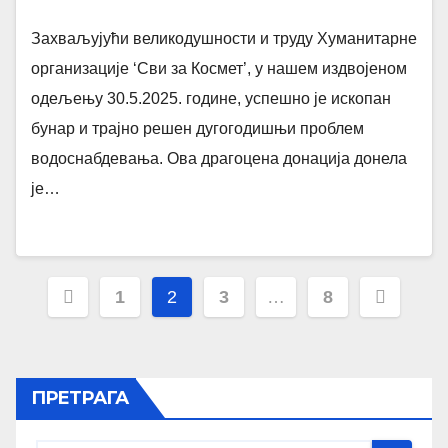
Захваљујући великодушности и труду Хуманитарне
организације ‘Сви за Космет’, у нашем издвојеном
одељењу 30.5.2025. године, успешно је ископан
бунар и трајно решен дугогодишњи проблем
водоснабдевања. Ова драгоцена донација донела
је…
1
2
3
…
8
ПРЕТРАГА