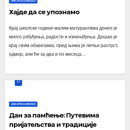
UNCATEGORIZED
Хајде да се упознамо
Крај школске године малим матурантима донео је
много узбуђења, радости и изненађења. Дошао је
крај свим обавезама, пред њима је летњи распуст,
одмор, али ће за два и по месеца…
UNCATEGORIZED
Дан за памћење: Путевима
пријатељства и традиције