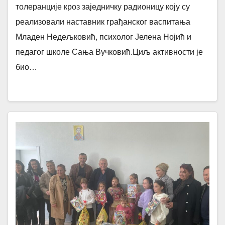
толеранције кроз заједничку радионицу коју су
реализовали наставник грађанског васпитања
Младен Недељковић, психолог Јелена Нојић и
педагог школе Сања Вучковић.Циљ активности је
био…