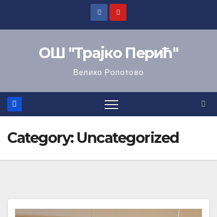
ОШ "Трајко Перић"
Велико Ропотово
Category:
Uncategorized