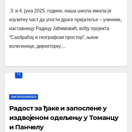
3. и 4. јуна 2025. године, наша школа имала је
изузетну част да угости драге пријатеље – ученике,
наставницу Радицу Јаћимовић, вођу пројекта
“Саобраћај и географски простор”, њене
колегинице, директорку…
UNCATEGORIZED
Радост за ђаке и запослене у
издвојеном одељењу у Томанцу
и Панчелу