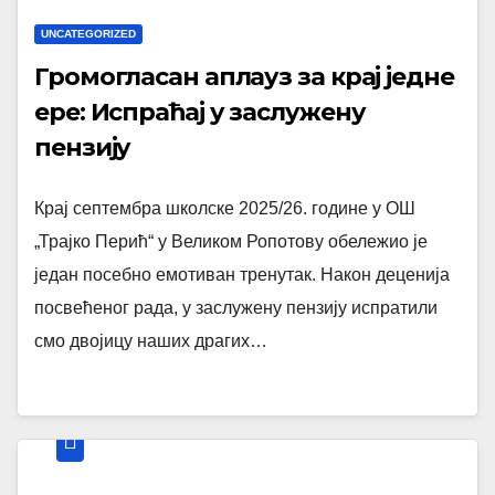
UNCATEGORIZED
Громогласан аплауз за крај једне
ере: Испраћај у заслужену
пензију
Крај септембра школске 2025/26. године у ОШ
„Трајко Перић“ у Великом Ропотову обележио је
један посебно емотиван тренутак. Након деценија
посвећеног рада, у заслужену пензију испратили
смо двојицу наших драгих…