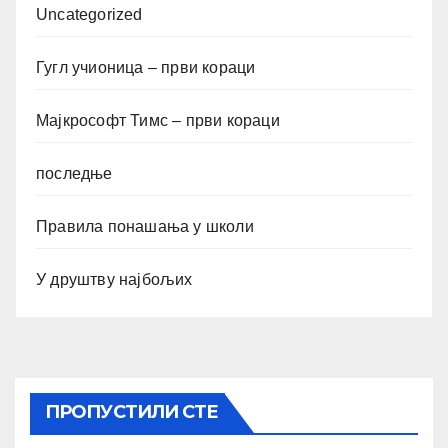
Uncategorized
Гугл учионица – први кораци
Мајкрософт Тимс – први кораци
последње
Правила понашања у школи
У друштву најбољих
ПРОПУСТИЛИ СТЕ