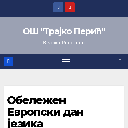
ОШ "Трајко Перић"
Велико Ропотово
Обележен
Европски дан
језика