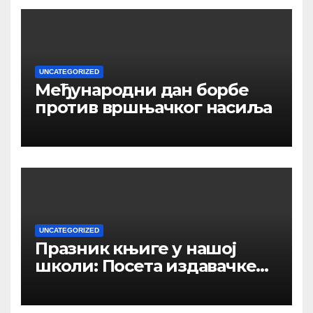
UNCATEGORIZED
Међународни дан борбе
против вршњачког насиља
UNCATEGORIZED
Празник књиге у нашој
школи: Посета издавачке
куће „Панорама –
Јединство“