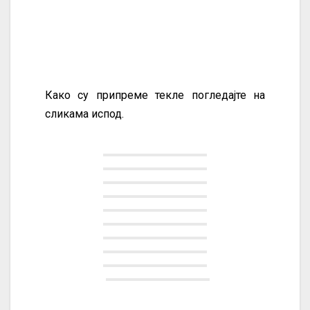
Како су припреме текле погледајте на
сликама испод.