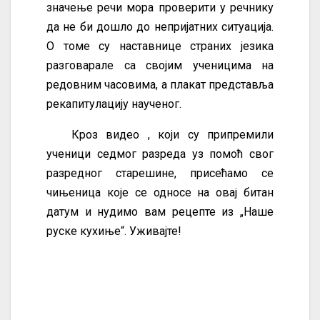
значење речи мора проверити у речнику
да не би дошло до непријатних ситуација.
О томе су наставнице страних језика
разговарале са својим ученицима на
редовним часовима, а плакат представља
рекапитулацију наученог.
Кроз видео , који су припремили
ученици седмог разреда уз помоћ свог
разредног старешине, присећамо се
чињеница које се односе на овај битан
датум и нудимо вам рецепте из „Наше
руске кухиње“. Уживајте!