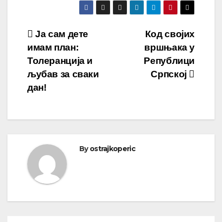
Ја сам дете
Код својих
имам план:
вршњака у
Толеранција и
Републици
љубав за сваки
Српској
дан!
By
ostrajkoperic