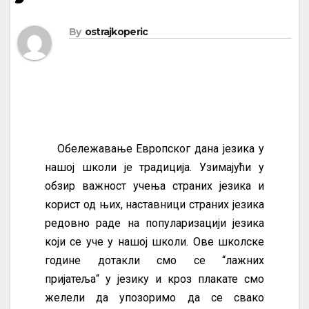
By
ostrajkoperic
Обележавање Европског дана језика у
нашој школи је традиција. Узимајући у
обзир важност учења страних језика и
корист од њих, наставници страних језика
редовно раде на популаризацији језика
који се уче у нашој школи. Ове школске
године дотакли смо се “лажних
пријатеља“ у језику и кроз плакате смо
желели да упозоримо да се свако