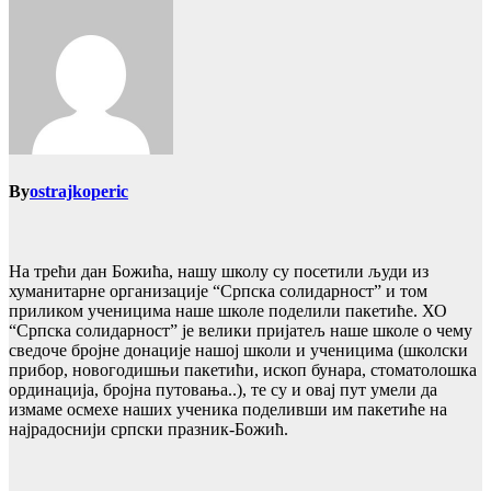
By
ostrajkoperic
На трећи дан Божића, нашу школу су посетили људи из
хуманитарне организације “Српска солидарност” и том
приликом ученицима наше школе поделили пакетиће. ХО
“Српска солидарност” је велики пријатељ наше школе о чему
сведоче бројне донације нашој школи и ученицима (школски
прибор, новогодишњи пакетићи, ископ бунара, стоматолошка
ординација, бројна путовања..), те су и овај пут умели да
измаме осмехе наших ученика поделивши им пакетиће на
најрадоснији српски празник-Божић.