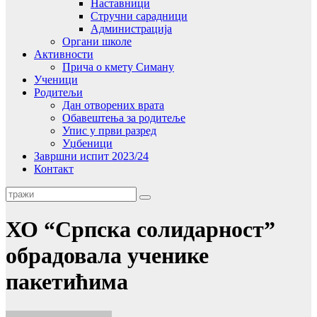
Наставници
Стручни сарадници
Администрација
Органи школе
Активности
Прича о кмету Симану
Ученици
Родитељи
Дан отворених врата
Обавештења за родитеље
Упис у први разред
Уџбеници
Завршни испит 2023/24
Контакт
ХО “Српска солидарност”
обрадовала ученике
пакетићима