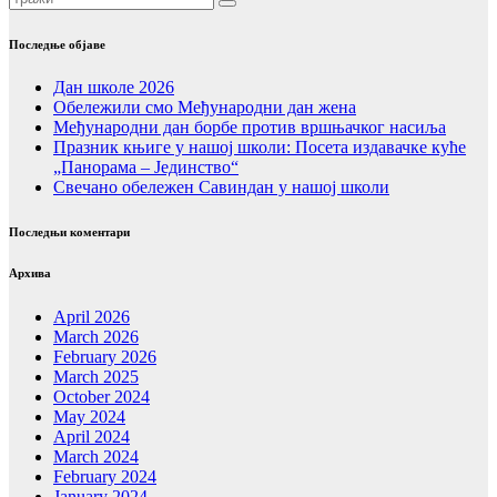
Последње објаве
Дан школе 2026
Обележили смо Међународни дан жена
Међународни дан борбе против вршњачког насиља
Празник књиге у нашој школи: Посета издавачке куће
„Панорама – Јединство“
Свечано обележен Савиндан у нашој школи
Последњи коментари
Архива
April 2026
March 2026
February 2026
March 2025
October 2024
May 2024
April 2024
March 2024
February 2024
January 2024