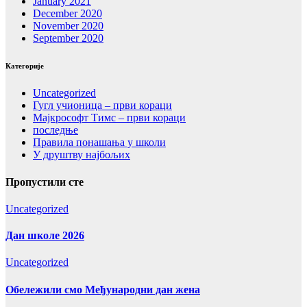
January 2021
December 2020
November 2020
September 2020
Категорије
Uncategorized
Гугл учионица – први кораци
Мајкрософт Тимс – први кораци
последње
Правила понашања у школи
У друштву најбољих
Пропустили сте
Uncategorized
Дан школе 2026
Uncategorized
Обележили смо Међународни дан жена