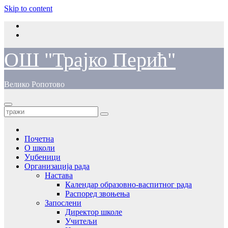
Skip to content
ОШ "Трајко Перић"
Велико Ропотово
Почетна
О школи
Уџбеници
Организација рада
Настава
Календар образовно-васпитног рада
Распоред звоњења
Запослени
Директор школе
Учитељи