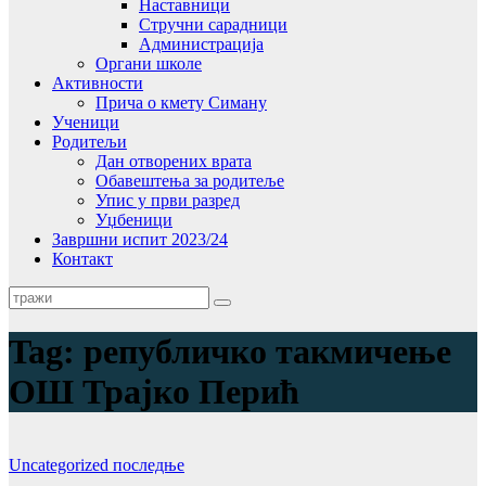
Наставници
Стручни сарадници
Администрација
Органи школе
Активности
Прича о кмету Симану
Ученици
Родитељи
Дан отворених врата
Обавештења за родитеље
Упис у први разред
Уџбеници
Завршни испит 2023/24
Контакт
Tag:
републичко такмичење
ОШ Трајко Перић
Uncategorized
последње