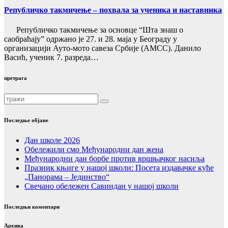
Републичко такмичење – похвала за ученика и наставника
Републичко такмичење за основце “Шта знаш о
саобраћају” одржано је 27. и 28. маја у Београду у
организацији Ауто-мото савеза Србије (АМСС). Данило
Васић, ученик 7. разреда…
претрага
Последње објаве
Дан школе 2026
Обележили смо Међународни дан жена
Међународни дан борбе против вршњачког насиља
Празник књиге у нашој школи: Посета издавачке куће
„Панорама – Јединство“
Свечано обележен Савиндан у нашој школи
Последњи коментари
Архива