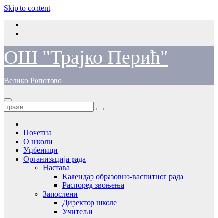
Skip to content
ОШ "Трајко Перић"
Велико Ропотово
Почетна
О школи
Уџбеници
Организација рада
Настава
Календар образовно-васпитног рада
Распоред звоњења
Запослени
Директор школе
Учитељи