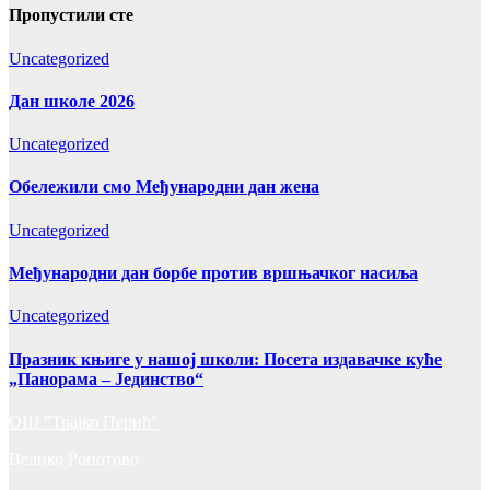
Пропустили сте
Uncategorized
Дан школе 2026
Uncategorized
Обележили смо Међународни дан жена
Uncategorized
Међународни дан борбе против вршњачког насиља
Uncategorized
Празник књиге у нашој школи: Посета издавачке куће
„Панорама – Јединство“
ОШ "Трајко Перић"
Велико Ропотово