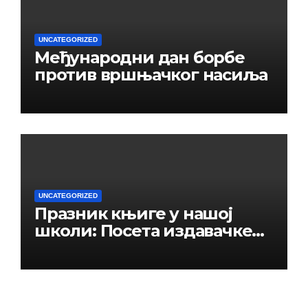
UNCATEGORIZED
Међународни дан борбе
против вршњачког насиља
UNCATEGORIZED
Празник књиге у нашој
школи: Посета издавачке
куће „Панорама –
Јединство“