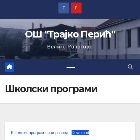
ОШ "Трајко Перић"
Велико Ропотово
Школски програми
Школски програм први разред
Download