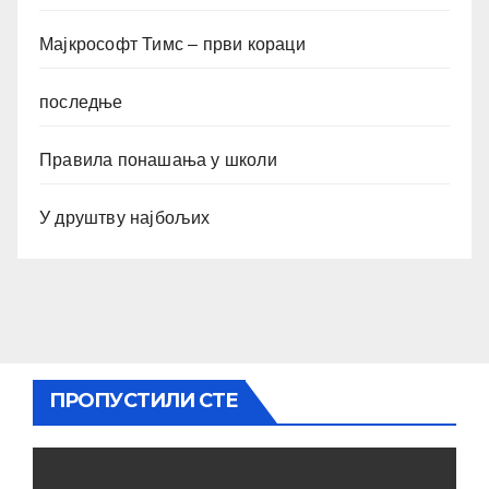
Мајкрософт Тимс – први кораци
последње
Правила понашања у школи
У друштву најбољих
ПРОПУСТИЛИ СТЕ